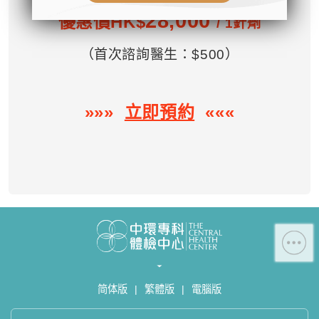
- 地址：香港皇后大道中99號中環中
28,000
優惠價HK$
/ 1針劑
心42樓4203室（中環港鐵站出口
D1）
（首次諮詢醫生：$500）
- 服務熱線：(852) 3180 9809
- WhatsApp：(852) 5543 0000
- 電子郵箱：
cs@tchc.hk
»»»
立即預約
«««
「中環專科體檢中心」致力為關注健
康人士提供尊尚而優質的體檢服務，
一站式進行全方位檢查。
如果您有任何疑問或需要進一步了
解，請隨時與我們聯繫。謝謝您的支
持！
祝您健康愉快！
简体版
|
繁體版
|
電腦版