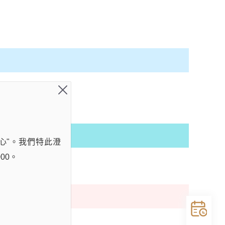
心"。我們特此澄
00。