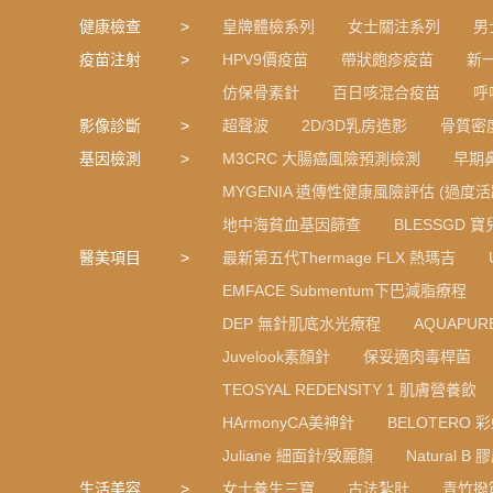
健康檢查
皇牌體檢系列
女士關注系列
男
疫苗注射
HPV9價疫苗
帶狀皰疹疫苗
新
仿保骨素針
百日咳混合疫苗
呼
影像診斷
超聲波
2D/3D乳房造影
骨質密
基因檢測
M3CRC 大腸癌風險預測檢測
早期
MYGENIA 遺傳性健康風險評估 (過度活
地中海貧血基因篩查
BLESSGD 
醫美項目
最新第五代Thermage FLX 熱瑪吉
EMFACE Submentum下巴減脂療程
DEP 無針肌底水光療程
AQUAPU
Juvelook素顏針
保妥適肉毒桿菌
TEOSYAL REDENSITY 1 肌膚營養飲
HArmonyCA美神針
BELOTERO 
Juliane 細面針/致麗顏
Natural 
生活美容
女士養生三寶
古法紮肚
青竹撥