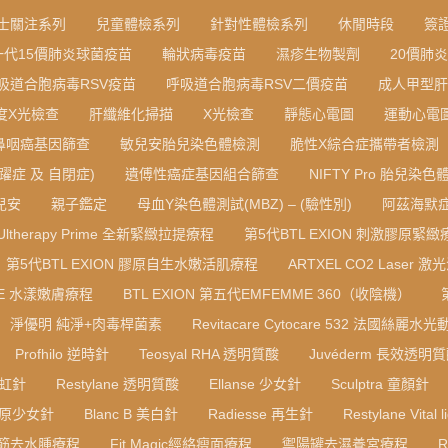
士關注系列
兒童體檢系列
針對性體檢系列
休閒時段
簽
一代15價肺炎球菌疫苗
輪狀病毒疫苗
濕疹生物製劑
20價肺
吸道合胞病毒RSV疫苗
呼吸道合胞病毒RSV二價疫苗
成人甲型肝
度X光檢查
肝纖維化掃描
X光檢查
靜態心電圖
運動心電
鼻咽癌基因篩查
敏兒安胎兒染色體檢測
脆性X綜合症攜帶者檢測
躍症 及 自閉症)
遺傅性癌症基因組合篩查
NIFTY Pro 胎兒染
寶兒安
親子鑑定
母血Y染色體測試(MBZ) – (驗性別)
阿茲海默症
Ultherapy Prime 全新緊緻拉提療程
第5代BTL EXION 刺激膠原緊緻
第5代BTL EXION 膠原自生水嫩活肌療程
ARTXEL CO2 Laser 激
RE 水漾嫩膚療程
BTL EXION 第五代EMFEMME 360（收陰機）
淨優明 純淨+肉毒桿菌素
Revitacare Cytocare 532 法國絲麗水
Profhilo 逆時針
Teosyal RHA 透明質酸
Juvéderm 長效透明
彩虹針
Restylane 透明質酸
Ellanse 少女針
Sculptra 童顏針
B 膠原少女針
Blanc B 美白針
Radiesse 再生針
Restylane Vital l
筋去水腫療程
Fit Magic經絡瘦面療程
禦陽罐去濕養宮療程