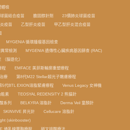
證體檢
炎球菌結合疫苗
膽固醇針劑
23價肺炎球菌疫苗
炎疫苗
乙型肝炎疫苗
甲乙型肝炎混合疫苗
圖
MYGENIA 循環腫瘤基因檢查
色體異常檢測
MYGENIA 遺傳性心臟疾病基因篩查 (RAC)
 （腦退化）
療程
EMFACE 美菲斯輪廓重塑療程
光治療
第8代M22 Stellar超光子嫩膚療程
第5代BTL EXION溶脂緊膚療程
Venus Legacy 女神機
光動能素
TEOSYAL REDENSITY 2 熊貓針
質酸系列
BELKYRA 溶脂針
Derma Veil 童顏針
SKINVIVE 昇光針
Cellucare 溶脂針
ight (skinbooster)
RF 通乳線豐胸療程
磁叉排酸療法