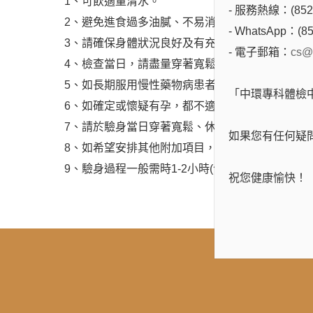
1、可飲適量清水。
- 服務熱線：(852)
2、避免進食過多油膩、不易消化的食物及飲用濃
- WhatsApp：(85
3、請確保身體狀況良好及有充足的休息，檢查前
- 電子郵箱：
cs@
4、檢查當日，請盡量穿著寬鬆休閒服。
5、如長期服用慢性藥物病患者，請帶同有關藥物
「中環專科體檢
6、如確定或懷疑有孕，都不適宜作任何有Ｘ光檢
7、請於驗身當日穿著寬鬆、休閒之衣物，如您在
如果您有任何疑
8、如希望安排其他附加項目，請在預約時查詢有
9、驗身過程一般需時1-2小時(包括登記及輪候時
祝您健康愉快！