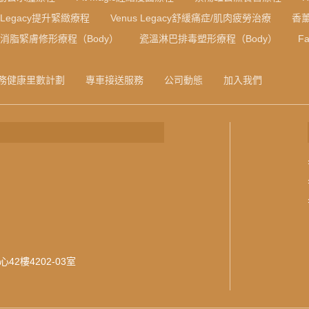
s Legacy提升緊緻療程
Venus Legacy舒緩痛症/肌肉疲勞治療
香
F消脂緊膚修形療程（Body）
瓷溫淋巴排毒塑形療程（Body）
Fa
務健康里數計劃
專車接送服務
公司動態
加入我們
2樓4202-03室