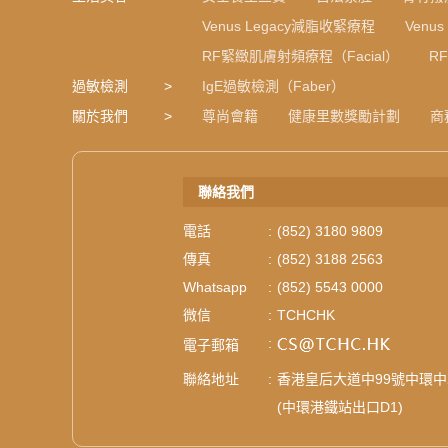
Venus Legacy減脂收緊療程
Venu
RF緊緻肌膚射頻療程（Facial）
R
過敏檢測
IgE過敏檢測（Faber）
關於我們
尊尚會籍
健康里數獎勵計劃
商
聯絡我們
電話
:
(852) 3180 9809
傳真
:
(852) 3188 2563
Whatsapp
:
(852) 5543 0000
微信
:
TCHCHK
:
電子郵箱
聯絡地址
:
香港皇后大道中99號中環中心4
(中環港鐵站出口D1)