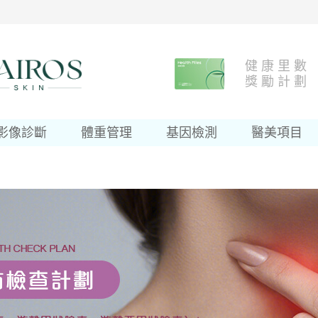
健 康 里 數
獎 勵 計 劃
影像診斷
體重管理
基因檢測
醫美項目