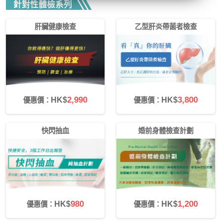
心42樓4203室（中環港鐵站出口
針對性體檢系列
D1）
- 服務熱線：(852) 3180 9809
肝臟健康檢查
乙型肝炎帶菌者檢查
- WhatsApp：(852) 5543 0000
- 電子郵箱：
cs@tchc.hk
「中環專科體檢中心」致力為關注健
康人士提供尊尚而優質的體檢服務，
2,990
3,800
HK$
HK$
優惠價：
優惠價：
一站式進行全方位檢查。
如果您有任何疑問或需要進一步了
快閃抽血
婚前身體檢查計劃
解，請隨時與我們聯繫。謝謝您的支
持！
祝您健康愉快！
980
1,200
HK$
HK$
優惠價：
優惠價：