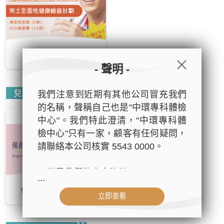
4,500
HK$
優惠價：
- 聲明 -
兒童體檢系列
我們注意到近期有其他公司冒充我們
的名稱，聲稱自己也是"中環專科體檢
優越兒童體檢計劃
中心"。我們特此澄清，"中環專科體
檢中心"只有一家，顧客有任何疑問，
請聯絡本公司核實 5543 0000。
以下是我們的官方資訊：
...
- 公司名稱：中環專科體檢中心（The
33,800
HK$
優惠價：
立即查看
Central Health Center）
- 地址：香港皇后大道中99號中環中