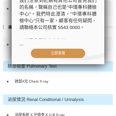
我們注意到近期有其他公司冒充我們
的名稱，聲稱自己也是"中環專科體檢
肌酸肝 Creatinine
中心"。我們特此澄清，"中環專科體
檢中心"只有一家，顧客有任何疑問，
請聯絡本公司核實 5543 0000。
痛風 Gout
以下是我們的官方資訊：
...
尿酸 Uric Acid
- 公司名稱：中環專科體檢中心（The
立即查看
Central Health Center）
- 地址：香港皇后大道中99號中環中
肺部檢查 Pulmonary Test
心42樓4203室（中環港鐵站出口
D1）
- 服務熱線：(852) 3180 9809
肺部X光 Chest X-ray
- WhatsApp：(852) 5543 0000
- 電子郵箱：
cs@tchc.hk
泌尿情況 Renal Conditional / Urinalysis
「中環專科體檢中心」致力為關注健
康人士提供尊尚而優質的體檢服務，
泌尿系統 X 光檢查 K.U.B X-ray