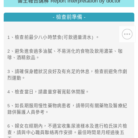
醫生報告講解 Report interpretation by doctor
- 檢查前準備 -
1、檢查前最少八小時禁食(可飲適量清水) 。
2、避免進食過多油膩、不易消化的食物及飲用濃茶、咖
啡、酒精飲品。
3、請確保身體狀況良好及有充足的休息，檢查前避免作劇
烈運動。
4、檢查當日，請盡量穿著寬鬆休閒服。
5、如長期服用慢性藥物病患者，請帶同有關藥物及醫療紀
錄供醫護人員參考。
6、婦女在經期內，不適宜收集尿液樣本及進行柏氏抹片檢
查，請與中心職員聯絡再作安排。最佳時間是月經過後五