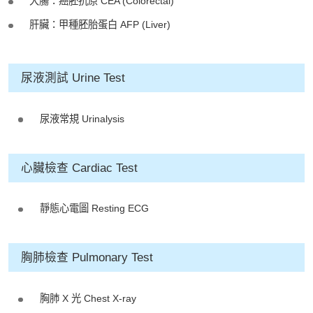
大腸：癌胚抗原 CEA (Colorectal)
- WhatsApp：(852) 5543 0000
肝臟：甲種胚胎蛋白 AFP (Liver)
- 電子郵箱：
cs@tchc.hk
「中環專科體檢中心」致力為關注健
尿液測試 Urine Test
康人士提供尊尚而優質的體檢服務，
一站式進行全方位檢查。
尿液常規 Urinalysis
如果您有任何疑問或需要進一步了
解，請隨時與我們聯繫。謝謝您的支
心臟檢查 Cardiac Test
持！
靜態心電圖 Resting ECG
祝您健康愉快！
胸肺檢查 Pulmonary Test
胸肺 X 光 Chest X-ray