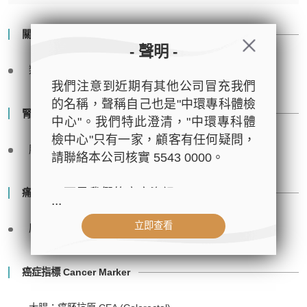
關節炎測試 Arthritis Screening
- 聲明 -
類風濕關節炎因子 Rheumatoid Factor
我們注意到近期有其他公司冒充我們
的名稱，聲稱自己也是"中環專科體檢
腎功能 Renal Function Study
中心"。我們特此澄清，"中環專科體
檢中心"只有一家，顧客有任何疑問，
肌酸酐 Creatinine (with eGFR)
請聯絡本公司核實 5543 0000。
以下是我們的官方資訊：
痛風症 Gout
...
- 公司名稱：中環專科體檢中心（The
立即查看
Central Health Center）
尿酸 Uric Acid
- 地址：香港皇后大道中99號中環中
心42樓4203室（中環港鐵站出口
癌症指標 Cancer Marker
D1）
- 服務熱線：(852) 3180 9809