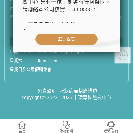
檢中心"只有一家，顧客有任何疑問，
電郵
：
email
請聯絡本公司核實 5543 0000。
聯絡地址
：
香港皇后大道中99號中環中心42樓4202-03室
(中環港鐵站出口D1)
以下是我們的官方資訊：
...
- 公司名稱：中環專科體檢中心（The
立即查看
Central Health Center）
中心營業時間
- 地址：香港皇后大道中99號中環中
星期一至五
：
9am - 1pm & 2pm - 6pm
心42樓4203室（中環港鐵站出口
星期六
：
9am- 1pm
D1）
星期日及公眾假期休息
- 服務熱線：(852) 3180 9809
- WhatsApp：(852) 5543 0000
- 電子郵箱：
cs@tchc.hk
免責聲明
冠狀病毒對應措施
copyright © 2022 - 2026 中環專科體檢中心
「中環專科體檢中心」致力為關注健
康人士提供尊尚而優質的體檢服務，
一站式進行全方位檢查。
首頁
體檢套餐
聯繫我們
如果您有任何疑問或需要進一步了