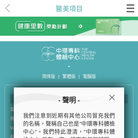
醫美項目
简体版
|
繁體版
|
電腦版
聯絡我們
- 聲明 -
電話
：
(852) 3180 9809
我們注意到近期有其他公司冒充我們
傳真
：
(852) 3188 2563
的名稱，聲稱自己也是"中環專科體檢
WHATSAPP
：
(852) 5543 0000
中心"。我們特此澄清，"中環專科體
微信
：
TCHCHK