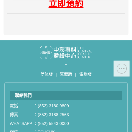
立即預約
- 服務熱線：(852) 3180 9809
- WhatsApp：(852) 5543 0000
- 電子郵箱：
cs@tchc.hk
「中環專科體檢中心」致力為關注健
康人士提供尊尚而優質的體檢服務，
一站式進行全方位檢查。
如果您有任何疑問或需要進一步了
解，請隨時與我們聯繫。謝謝您的支
简体版
|
繁體版
|
電腦版
持！
聯絡我們
祝您健康愉快！
電話
：
(852) 3180 9809
傳真
：
(852) 3188 2563
WHATSAPP
：
(852) 5543 0000