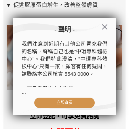
♥ 促進膠原蛋白增生，改善整體膚質
- 聲明 -
我們注意到近期有其他公司冒充我們
的名稱，聲稱自己也是"中環專科體檢
中心"。我們特此澄清，"中環專科體
檢中心"只有一家，顧客有任何疑問，
請聯絡本公司核實 5543 0000。
以下是我們的官方資訊：
...
- 公司名稱：中環專科體檢中心（The
立即查看
Central Health Center）
- 地址：香港皇后大道中99號中環中
立即登記，可享免費諮詢
心42樓4203室（中環港鐵站出口
D1）