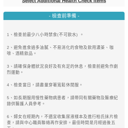
Select Additional Health Check Items
- 檢查前準備 -
1、檢查前最少八小時禁食(不可飲水) 。
2、避免進食過多油膩、不易消化的食物及飲用濃茶、咖
啡、酒精飲品。
3、請確保身體狀況良好及有充足的休息，檢查前避免作劇
烈運動。
4、檢查當日，請盡量穿著寬鬆休閒服。
5、如長期服用慢性藥物病患者，請帶同有關藥物及醫療紀
錄供醫護人員參考。
6、婦女在經期內，不適宜收集尿液樣本及進行柏氏抹片檢
查，請與中心職員聯絡再作安排。最佳時間是月經過後五