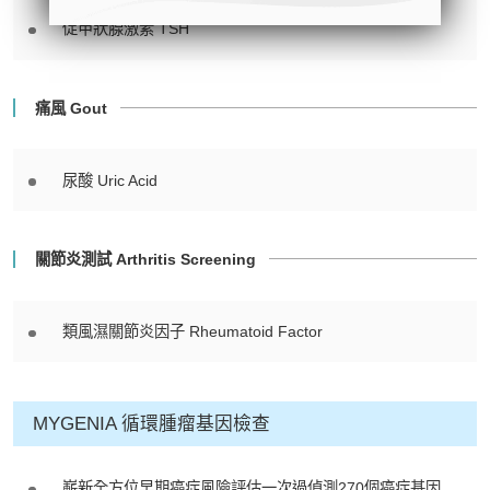
- 地址：香港皇后大道中99號中環中
促甲狀腺激素 TSH
心42樓4203室（中環港鐵站出口
D1）
- 服務熱線：(852) 3180 9809
痛風 Gout
- WhatsApp：(852) 5543 0000
- 電子郵箱：
cs@tchc.hk
尿酸 Uric Acid
「中環專科體檢中心」致力為關注健
康人士提供尊尚而優質的體檢服務，
關節炎測試 Arthritis Screening
一站式進行全方位檢查。
如果您有任何疑問或需要進一步了
類風濕關節炎因子 Rheumatoid Factor
解，請隨時與我們聯繫。謝謝您的支
持！
MYGENIA 循環腫瘤基因檢查
祝您健康愉快！
嶄新全方位早期癌症風險評估一次過偵測270個癌症基因