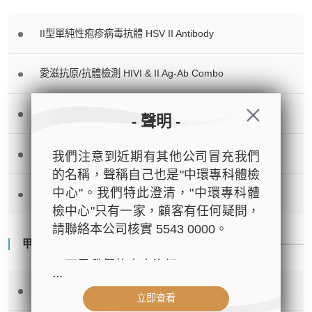
II型單純性疱疹病毒抗體 HSV II Antibody
愛滋抗原/抗體檢測 HIVI & II Ag-Ab Combo
解脲支原體基因測試 Ureaplasma Urealyticum DNA
- 聲明 -
淋病球菌基因測試 Neisseria Gonorrhoea DNA
我們注意到近期有其他公司冒充我們
的名稱，聲稱自己也是"中環專科體檢
中心"。我們特此澄清，"中環專科體
衣原體基因測試 Chlamydia Trachomatis DNA
檢中心"只有一家，顧客有任何疑問，
請聯絡本公司核實 5543 0000。
甲狀腺功能 Thyroid Function Study
以下是我們的官方資訊：
...
- 公司名稱：中環專科體檢中心（The
游離甲狀腺素 FT4
立即查看
Central Health Center）