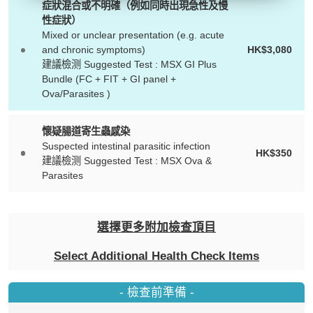
症狀混合或不明確（例如同時出現急性及慢
D1）
性症狀）
- 服務熱線：(852) 3180 9809
Mixed or unclear presentation (e.g. acute
- WhatsApp：(852) 5543 0000
and chronic symptoms)
HK$3,080
建議檢测 Suggested Test : MSX GI Plus
- 電子郵箱：
cs@tchc.hk
Bundle (FC + FIT + GI panel +
Ova/Parasites )
「中環專科體檢中心」致力為關注健
康人士提供尊尚而優質的體檢服務，
懷疑腸道寄生蟲感染
一站式進行全方位檢查。
Suspected intestinal parasitic infection
HK$350
建議檢测 Suggested Test : MSX Ova &
Parasites
如果您有任何疑問或需要進一步了
解，請隨時與我們聯繫。謝謝您的支
持！
選擇更多附加檢查頂目
祝您健康愉快！
Select Additional Health Check Items
-
檢查前準備
-