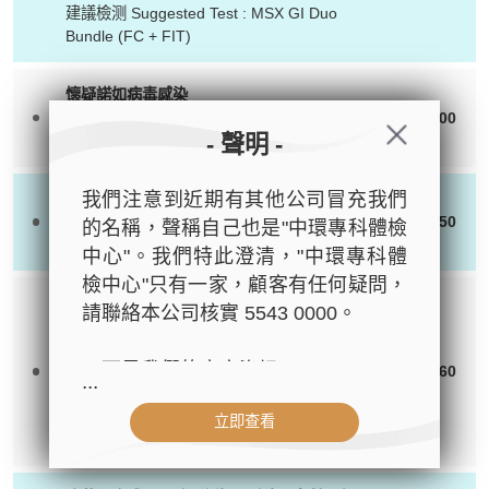
建議檢测 Suggested Test : MSX GI Duo
Bundle (FC + FIT)
懷疑諾如病毒感染
Suspected norovirus infection
HK$1,600
- 聲明 -
建議檢测 Suggested Test : MSX Noro-PCR
我們注意到近期有其他公司冒充我們
懷疑難辨梭菌感染
Suspected C. difficile infection
HK$1,750
的名稱，聲稱自己也是"中環專科體檢
建議檢测 Suggested Test : MSX CD-PCR
中心"。我們特此澄清，"中環專科體
檢中心"只有一家，顧客有任何疑問，
慢性不明確腸道症狀，以及近三個月内曾使
請聯絡本公司核實 5543 0000。
用抗生素
Chronic unclear GI symptoms and recent
以下是我們的官方資訊：
antibiotic use within the past 3 months
HK$2,960
...
建議檢测 Suggested Test : MSX GI Focus
- 公司名稱：中環專科體檢中心（The
Bundle (FC + FIT + Ova/Parasites + CD-
立即查看
Central Health Center）
PCR)
- 地址：香港皇后大道中99號中環中
心42樓4203室（中環港鐵站出口