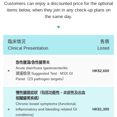
Customers can enjoy a discounted price for the optional
items below, when they join in any check-up plans on
the same day.
臨床情況
售價
Clinical Presentation
Listed
急性腹瀉/急性腸胃炎
Acute diarrhoea /gastroenteritis
HK$2,600
建議檢测 Suggested Test : MSX GI
Panel（23 pathogen targets）
慢性腸道症狀（包括功能性、炎症性及出血
相關腸胃疾病）
Chronic bowel symptoms (functional,
inflammatory and bleeding related GI
HK$1,300
conditions)