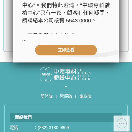
中心"。我們特此澄清，"中環專科體
檢中心"只有一家，顧客有任何疑問，
請聯絡本公司核實 5543 0000。
以下是我們的官方資訊：
...
確認提交
- 公司名稱：中環專科體檢中心（The
立即查看
Central Health Center）
- 地址：香港皇后大道中99號中環中
心42樓4203室（中環港鐵站出口
D1）
- 服務熱線：(852) 3180 9809
- WhatsApp：(852) 5543 0000
简体版
|
繁體版
|
電腦版
- 電子郵箱：
cs@tchc.hk
「中環專科體檢中心」致力為關注健
聯絡我們
康人士提供尊尚而優質的體檢服務，
一站式進行全方位檢查。
電話
：
(852) 3180 9809