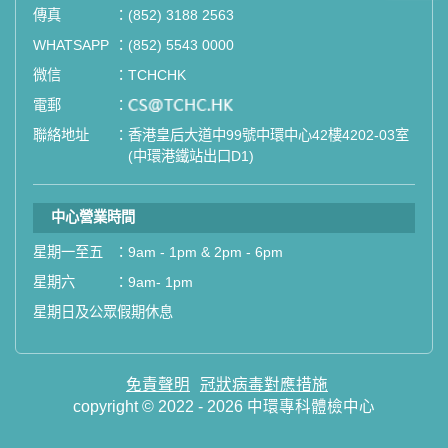
傳真
：
(852) 3188 2563
如果您有任何疑問或需要進一步了
WHATSAPP
：
(852) 5543 0000
解，請隨時與我們聯繫。謝謝您的支
微信
：
TCHCHK
持！
電郵
：
email
聯絡地址
：
香港皇后大道中99號中環中心42樓4202-03室
祝您健康愉快！
(中環港鐵站出口D1)
中心營業時間
星期一至五
：
9am - 1pm & 2pm - 6pm
星期六
：
9am- 1pm
星期日及公眾假期休息
免責聲明
冠狀病毒對應措施
copyright © 2022 - 2026 中環專科體檢中心