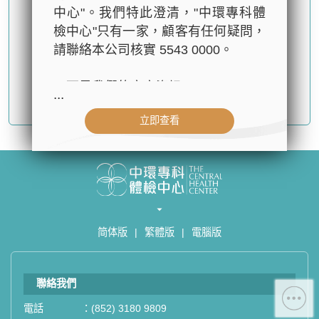
中心"。我們特此澄清，"中環專科體
檢中心"只有一家，顧客有任何疑問，
請聯絡本公司核實 5543 0000。
以下是我們的官方資訊：
...
確認提交
- 公司名稱：中環專科體檢中心（The
立即查看
Central Health Center）
- 地址：香港皇后大道中99號中環中
心42樓4203室（中環港鐵站出口
D1）
- 服務熱線：(852) 3180 9809
- WhatsApp：(852) 5543 0000
简体版
|
繁體版
|
電腦版
- 電子郵箱：
cs@tchc.hk
「中環專科體檢中心」致力為關注健
聯絡我們
康人士提供尊尚而優質的體檢服務，
一站式進行全方位檢查。
電話
：
(852) 3180 9809