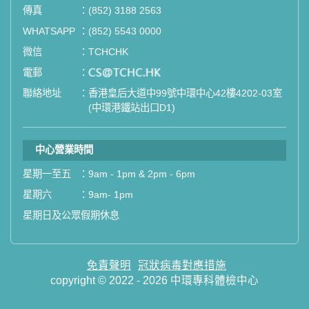
傳真
：
(852) 3188 2563
如果您有任何疑問或需要進一步了
WHATSAPP
：
(852) 5543 0000
解，請隨時與我們聯繫。謝謝您的支
微信
：
TCHCHK
持！
電郵
：
email
聯絡地址
：
香港皇后大道中99號中環中心42樓4202-03室
祝您健康愉快！
(中環港鐵站出口D1)
中心營業時間
星期一至五
：
9am - 1pm & 2pm - 6pm
星期六
：
9am- 1pm
星期日及公眾假期休息
免責聲明
冠狀病毒對應措施
copyright © 2022 - 2026 中環專科體檢中心