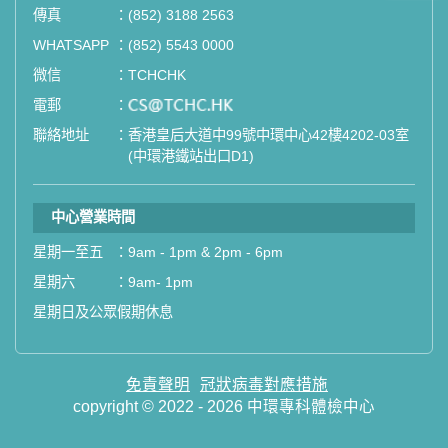
傳真
：
(852) 3188 2563
如果您有任何疑問或需要進一步了
WHATSAPP
：
(852) 5543 0000
解，請隨時與我們聯繫。謝謝您的支
微信
：
TCHCHK
持！
電郵
：
email
聯絡地址
：
香港皇后大道中99號中環中心42樓4202-03室
祝您健康愉快！
(中環港鐵站出口D1)
中心營業時間
星期一至五
：
9am - 1pm & 2pm - 6pm
星期六
：
9am- 1pm
星期日及公眾假期休息
免責聲明
冠狀病毒對應措施
copyright © 2022 - 2026 中環專科體檢中心