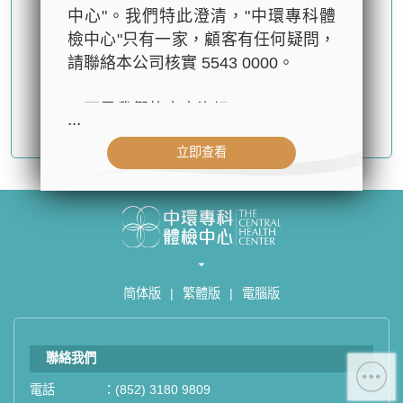
中心"。我們特此澄清，"中環專科體
檢中心"只有一家，顧客有任何疑問，
請聯絡本公司核實 5543 0000。
以下是我們的官方資訊：
...
確認提交
- 公司名稱：中環專科體檢中心（The
立即查看
Central Health Center）
- 地址：香港皇后大道中99號中環中
心42樓4203室（中環港鐵站出口
D1）
- 服務熱線：(852) 3180 9809
- WhatsApp：(852) 5543 0000
简体版
|
繁體版
|
電腦版
- 電子郵箱：
cs@tchc.hk
「中環專科體檢中心」致力為關注健
聯絡我們
康人士提供尊尚而優質的體檢服務，
一站式進行全方位檢查。
電話
：
(852) 3180 9809