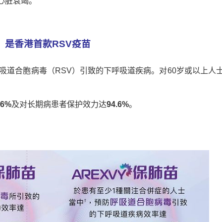
心脏衰竭。
）是香港首款
RSV
疫苗
呼吸道合胞病毒（RSV）引致的下呼吸道疾病。对60岁或以上人
.6
%
及对长期病患者保护效力达
94.6%
。