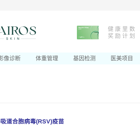
健 康 里 数
奖 励 计 划
影像诊断
体重管理
基因检测
医美项目
呼吸道合胞病毒
(RSV)
疫
苗