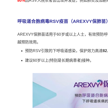
80%
因RSV入院长者会出现并发症，例如肺炎及加剧
呼吸道合胞病毒
RSV
疫苗（
AREXVY
保肺苗
AREXVY保肺苗适用于60岁或以上人士，有效预防
越预防效用。
预防RSV引致的下呼吸道感染，保护效力高逹
82
建议60岁以上(特别是长期病患者)接种。