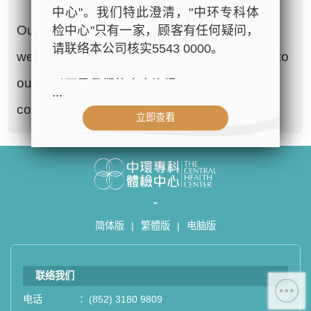
hour using 1:49 diluted bleach
中心"。我们特此澄清，"中环专科体
Our clinic operations are still ongoing, as
检中心"只有一家，顾客有任何疑问，
请联络本公司核实5543 0000。
we continue to bring healthcare services to
our community. Thank you for your
以下是我们的官方资讯：
...
cooperation and understanding.
立即查看
- 公司名称：中环专科体检中心（The
Central Health Center）
- 地址：香港皇后大道中99号中环中
心42楼4203室（中环港铁站出口
D1）
- 服务热线：(852) 3180 9809
简体版
|
繁體版
|
电脑版
- WhatsApp：(852) 5543 0000
- 电子邮箱：
cs@tchc.hk
联络我们
“中环专科体检中心”致力为关注健康
电话
：
(852) 3180 9809
人士提供尊尚而优质的体检服务，一