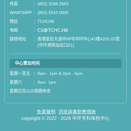
站式进行全方位检查。
传真
：
(852) 3188 2563
WHATSAPP
：
(852) 5543 0000
如果您有任何疑问或需要进一步了
微信
：
TCHCHK
解，请随时与我们联系。谢谢您的支
电邮
：
email
持！
联络地址
：
香港皇后大道中99号中环中心42楼4202-03室
(中环港铁站出口D1)
祝您健康愉快！
中心营业时间
星期一至五
：
9am - 1pm & 2pm - 6pm
星期六
：
9am- 1pm
星期日及公众假期休息
免責聲明
冠狀病毒對應措施
copyright © 2022 - 2026 中环专科体检中心