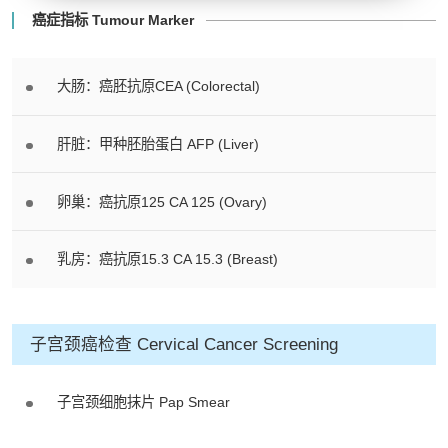
心42楼4203室（中环港铁站出口
癌症指标 Tumour Marker
D1）
- 服务热线：(852) 3180 9809
大肠：癌胚抗原CEA (Colorectal)
- WhatsApp：(852) 5543 0000
- 电子邮箱：
cs@tchc.hk
肝脏：甲种胚胎蛋白 AFP (Liver)
“中环专科体检中心”致力为关注健康
人士提供尊尚而优质的体检服务，一
卵巢：癌抗原125 CA 125 (Ovary)
站式进行全方位检查。
乳房：癌抗原15.3 CA 15.3 (Breast)
如果您有任何疑问或需要进一步了
解，请随时与我们联系。谢谢您的支
持！
子宫颈癌检查 Cervical Cancer Screening
祝您健康愉快！
子宫颈细胞抹片 Pap Smear