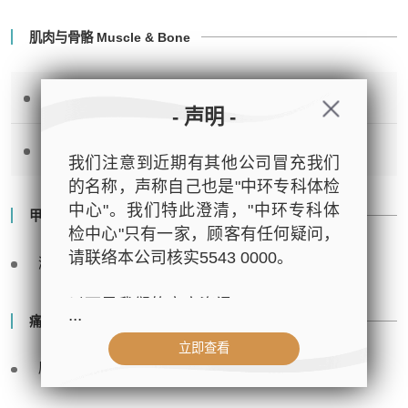
肌肉与骨骼 Muscle & Bone
磷 Phosphorus
- 声明 -
钙 Calcium
我们注意到近期有其他公司冒充我们
的名称，声称自己也是"中环专科体检
中心"。我们特此澄清，"中环专科体
甲状腺功能 Thyroid Function Study
检中心"只有一家，顾客有任何疑问，
请联络本公司核实5543 0000。
游离甲状腺素 FT4
以下是我们的官方资讯：
...
痛风 Gout
立即查看
- 公司名称：中环专科体检中心（The
尿酸 Uric Acid
Central Health Center）
- 地址：香港皇后大道中99号中环中