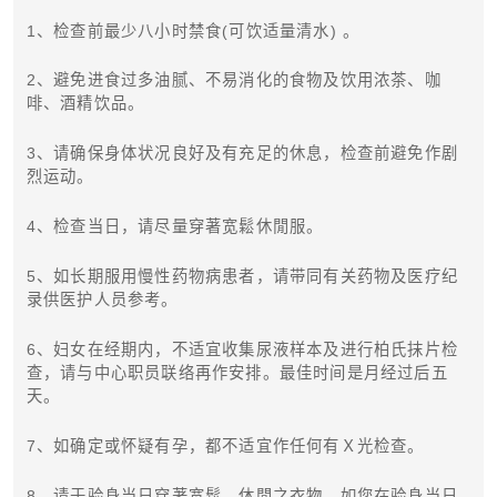
1、检查前最少八小时禁食(可饮适量清水) 。
2、避免进食过多油腻、不易消化的食物及饮用浓茶、咖
啡、酒精饮品。
3、请确保身体状况良好及有充足的休息，检查前避免作剧
烈运动。
4、检查当日，请尽量穿著宽鬆休閒服。
5、如长期服用慢性药物病患者，请带同有关药物及医疗纪
录供医护人员参考。
6、妇女在经期内，不适宜收集尿液样本及进行柏氏抹片检
查，请与中心职员联络再作安排。最佳时间是月经过后五
天。
7、如确定或怀疑有孕，都不适宜作任何有Ｘ光检查。
8、请于验身当日穿著宽鬆、休閒之衣物，如您在验身当日