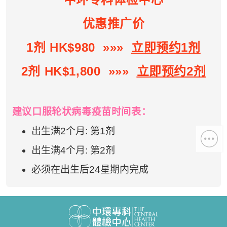
优惠推广价
“中环专科体检中心”致力为关注健康
人士提供尊尚而优质的体检服务，一
1剂 HK$980 »»»
立即预约1剂
站式进行全方位检查。
2剂 HK$1,800 »»»
立即预约2剂
如果您有任何疑问或需要进一步了
解，请随时与我们联系。谢谢您的支
持！
建议口服轮状病毒疫苗时间表
：
祝您健康愉快！
出生满2个月: 第1剂
出生满4个月: 第2剂
必须在出生后24星期内完成