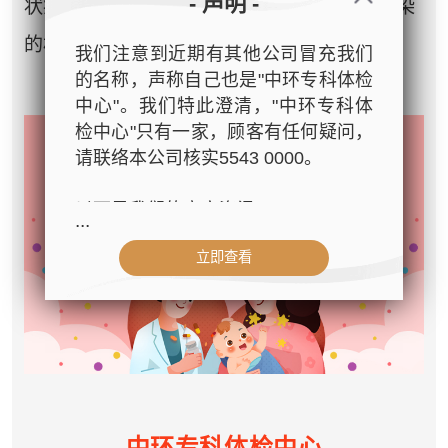
- 声明 -
状病毒最有效方法。接种疫苗能有效降低感染
的机会，亦减低婴幼儿的入院率。
我们注意到近期有其他公司冒充我们
的名称，声称自己也是"中环专科体检
中心"。我们特此澄清，"中环专科体
检中心"只有一家，顾客有任何疑问，
请联络本公司核实5543 0000。
以下是我们的官方资讯：
...
立即查看
- 公司名称：中环专科体检中心（The
Central Health Center）
- 地址：香港皇后大道中99号中环中
心42楼4203室（中环港铁站出口
D1）
- 服务热线：(852) 3180 9809
- WhatsApp：(852) 5543 0000
中环专科体检中心
- 电子邮箱：
cs@tchc.hk