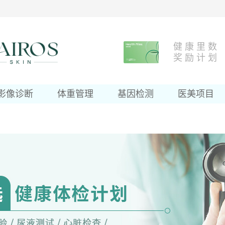
健 康 里 数
奖 励 计 划
影像诊断
体重管理
基因检测
医美项目