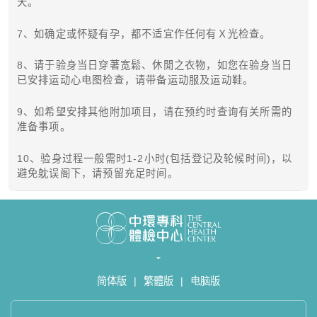
天。
7、如确定或怀疑有孕，都不适宜作任何有Ｘ光检查。
8、请于验身当日穿著宽鬆、休閒之衣物，如您在验身当日
已安排运动心电图检查，请带备运动服及运动鞋。
9、如希望安排其他附加项目，请在预约时查询有关所需的
准备事项。
10、验身过程一般需时1-2小时(包括登记及轮候时间)，以
避免躭误阁下，请预留充足时间。
简体版
|
繁體版
|
电脑版