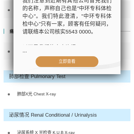
我们注意到近期有其他公司冒充我们
的名称，声称自己也是"中环专科体检
肌酸肝 Creatinine
中心"。我们特此澄清，"中环专科体
检中心"只有一家，顾客有任何疑问，
请联络本公司核实5543 0000。
痛风 Gout
以下是我们的官方资讯：
...
尿酸 Uric Acid
立即查看
- 公司名称：中环专科体检中心（The
Central Health Center）
肺部检查 Pulmonary Test
- 地址：香港皇后大道中99号中环中
心42楼4203室（中环港铁站出口
D1）
肺部X光 Chest X-ray
- 服务热线：(852) 3180 9809
- WhatsApp：(852) 5543 0000
泌尿情况 Renal Conditional / Urinalysis
- 电子邮箱：
cs@tchc.hk
“中环专科体检中心”致力为关注健康
泌尿系统 X 光检查 K.U.B X-ray