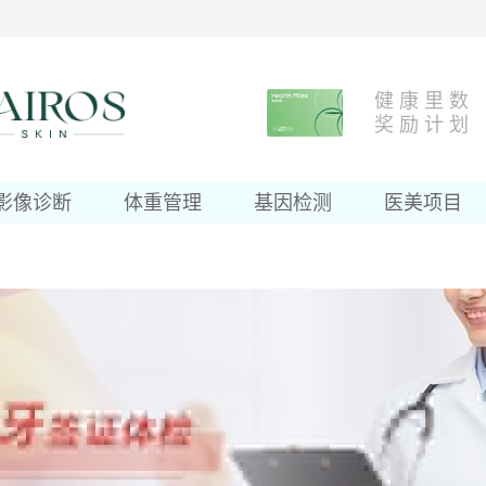
健 康 里 数
奖 励 计 划
影像诊断
体重管理
基因检测
医美项目