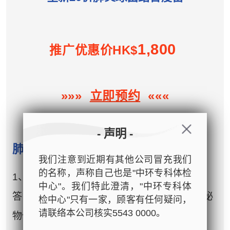
1,800
推广优惠价HK$
»»»
立即预约
«««
- 声明 -
肺炎球菌感染常见问题
我们注意到近期有其他公司冒充我们
的名称，声称自己也是"中环专科体检
1、点解会感染肺炎球菌？
中心"。我们特此澄清，"中环专科体
答：肺炎球菌常见于上呼吸道，经飞沫或分泌
检中心"只有一家，顾客有任何疑问，
请联络本公司核实5543 0000。
物传播。