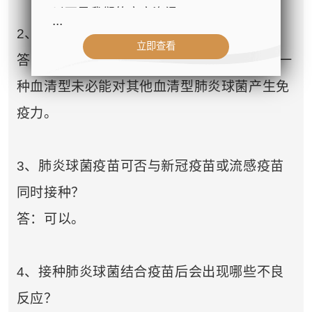
以下是我们的官方资讯：
...
2、曾染过肺炎球菌疾病，会否再次感染？
立即查看
- 公司名称：中环专科体检中心（The
答：肺炎球菌有超遇90种血清型，患患过某一
Central Health Center）
- 地址：香港皇后大道中99号中环中
种血清型未必能对其他血清型肺炎球菌产生免
心42楼4203室（中环港铁站出口
疫力。
D1）
- 服务热线：(852) 3180 9809
- WhatsApp：(852) 5543 0000
3、肺炎球菌疫苗可否与新冠疫苗或流感疫苗
- 电子邮箱：
cs@tchc.hk
同时接种？
“中环专科体检中心”致力为关注健康
答：可以。
人士提供尊尚而优质的体检服务，一
站式进行全方位检查。
4、接种肺炎球菌结合疫苗后会出现哪些不良
如果您有任何疑问或需要进一步了
反应？
解，请随时与我们联系。谢谢您的支