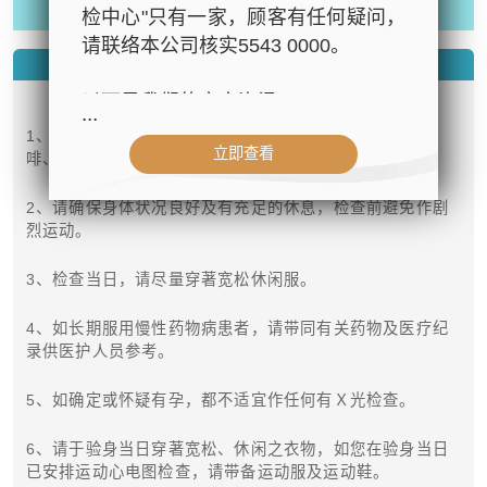
注: 请在体检前登记医健通
检中心"只有一家，顾客有任何疑问，
请联络本公司核实5543 0000。
- 检查前准备 -
以下是我们的官方资讯：
...
1、避免进食过多油腻、不易消化的食物及饮用浓茶、咖
立即查看
- 公司名称：中环专科体检中心（The
啡、酒精饮品。
Central Health Center）
2、请确保身体状况良好及有充足的休息，检查前避免作剧
- 地址：香港皇后大道中99号中环中
烈运动。
心42楼4203室（中环港铁站出口
D1）
3、检查当日，请尽量穿著宽松休闲服。
- 服务热线：(852) 3180 9809
- WhatsApp：(852) 5543 0000
4、如长期服用慢性药物病患者，请带同有关药物及医疗纪
录供医护人员参考。
- 电子邮箱：
cs@tchc.hk
5、如确定或怀疑有孕，都不适宜作任何有Ｘ光检查。
“中环专科体检中心”致力为关注健康
人士提供尊尚而优质的体检服务，一
6、请于验身当日穿著宽松、休闲之衣物，如您在验身当日
站式进行全方位检查。
已安排运动心电图检查，请带备运动服及运动鞋。