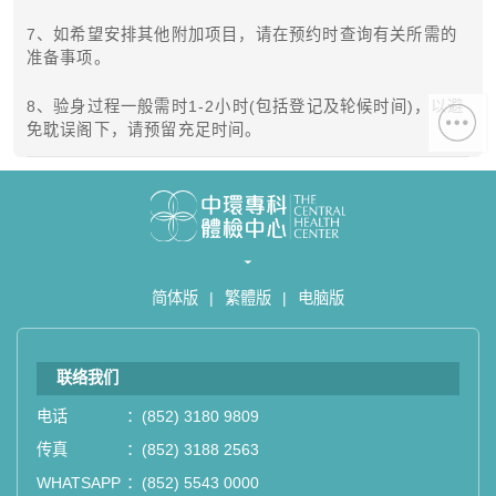
7、如希望安排其他附加项目，请在预约时查询有关所需的
如果您有任何疑问或需要进一步了
准备事项。
解，请随时与我们联系。谢谢您的支
持！
8、验身过程一般需时1-2小时(包括登记及轮候时间)，以避
免耽误阁下，请预留充足时间。
祝您健康愉快！
简体版
|
繁體版
|
电脑版
联络我们
电话
：
(852) 3180 9809
传真
：
(852) 3188 2563
WHATSAPP
：
(852) 5543 0000