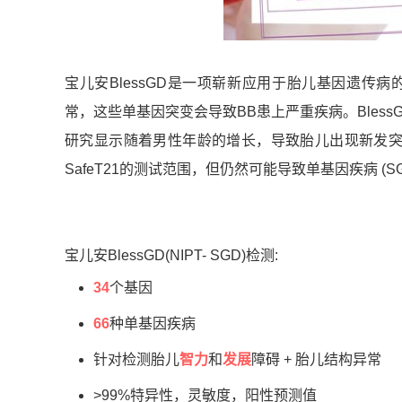
宝儿安BlessGD是一项崭新应用于胎儿基因遗传病
常，这些单基因突变会导致BB患上严重疾病。Bless
研究显示随着男性年龄的增长，导致胎儿出现新发突
SafeT21的测试范围，但仍然可能导致单基因疾病 
宝儿安BlessGD(NIPT- SGD)检测:
34
个基因
66
种单基因疾病
针对检测胎儿
智力
和
发展
障碍 + 胎儿结构异常
>99%特异性，灵敏度，阳性预测值