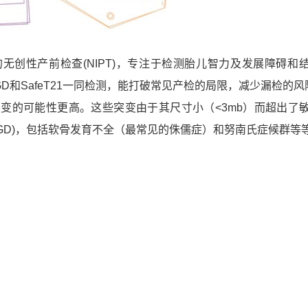
的无创性产前检查(NIPT)，专注于检测胎儿智力及发展障碍和
GD和SafeT21一同检测，能打破常见产检的局限，减少漏检的风
变的可能性更高。这些突变由于其尺寸小（<3mb）而超出了
(SGD)，包括软骨发育不全（最常见的侏儒症）和努南氏症候群等