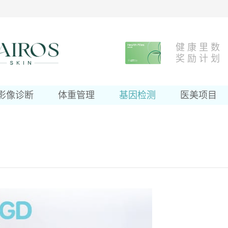
健 康 里 数
奖 励 计 划
影像诊断
体重管理
基因检测
医美项目