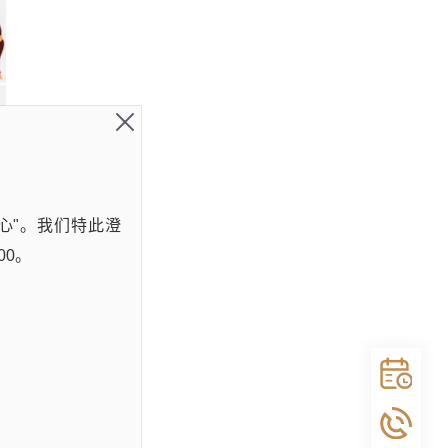
心"。我们特此澄
00。