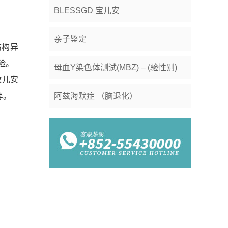
BLESSGD 宝儿安
亲子鉴定
结构异
险。
母血Y染色体测试(MBZ) – (验性别)
敏儿安
等。
阿兹海默症 （脑退化）