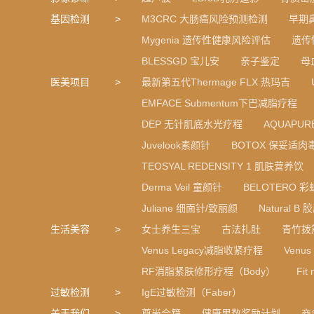
基因检测
M3CRC 大肠癌风险预测检测
早期
Mygenia 遗传性健康风险评估
遗传
BLESSGD 宝儿安
亲子鉴定
母
医美项目
最新第五代Thermage FLX 热玛吉
EMFACE Submentum下巴减脂疗程
DEP 无针肌底水光疗程
AQUAPU
Juvelook素颜针
BOTOX 保妥适肉
TEOSYAL REDENSITY 1 肌肤营养饮
Derma Veil 童颜针
BELOTERO 
Juliane 细面针/致丽颜
Natural 
生活美容
女士养生三宝
古法扎肚
青竹拨
Venus Legacy减脂收紧疗程
Venu
RF消脂紧肤修形疗程（Body）
Fi
过敏检测
IgE过敏检测（Faber）
关于我们
尊尚会籍
健康里数奖励计划
商