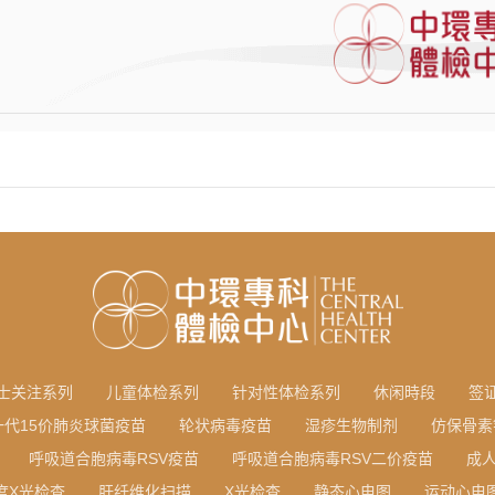
士关注系列
儿童体检系列
针对性体检系列
休闲時段
签
一代15价肺炎球菌疫苗
轮状病毒疫苗
湿疹生物制剂
仿保骨素
呼吸道合胞病毒RSV疫苗
呼吸道合胞病毒RSV二价疫苗
成
度X光检查
肝纤维化扫描
X光检查
静态心电图
运动心电