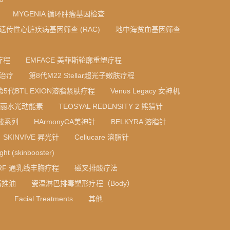
MYGENIA 循环肿瘤基因检查
A 遗传性心脏疾病基因筛查 (RAC)
地中海贫血基因筛查
疗程
EMFACE 美菲斯轮廓重塑疗程
光治疗
第8代M22 Stellar超光子嫩肤疗程
第5代BTL EXION溶脂紧肤疗程
Venus Legacy 女神机
 法国丝丽水光动能素
TEOSYAL REDENSITY 2 熊猫针
质酸系列
HArmonyCA美神针
BELKYRA 溶脂针
SKINVIVE 昇光针
Cellucare 溶脂针
ight (skinbooster)
RF 通乳线丰胸疗程
磁叉排酸疗法
薰推油
瓷温淋巴排毒塑形疗程（Body）
Facial Treatments
其他