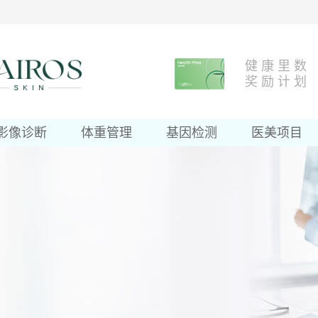
健 康 里 数
奖 励 计 划
影像诊断
体重管理
基因检测
医美项目