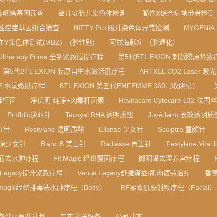
鼻咽癌基因筛查
敏儿安胎儿染色体检测
脆性X综合症携带者检测
性癌症基因组合筛查
NIFTY Pro 胎儿染色体异常检测
MYGENI
血Y染色体测试(MBZ) – (验性别)
阿兹海默症 （脑退化）
Ultherapy Prime 全新紧致拉提疗程
第5代BTL EXION 刺激胶原紧致
第5代BTL EXION 胶原自生水嫩活肌疗程
ARTXEL CO2 Laser 激
RE 水漾嫩肤疗程
BTL EXION 第五代EMFEMME 360（收阴机）
毒杆菌
净优明 纯净+肉毒杆菌素
Revitacare Cytocare 532
Profhilo逆时针
Teosyal RHA 透明质酸
Juvéderm 长效透明
彩虹针
Restylane 透明质酸
Ellanse 少女针
Sculptra 童颜针
B 胶原少女针
Blanc B 美白针
Radiesse 再生针
Restylane Vital l
筋去水肿疗程
Fit Magic 经络瘦面疗程
御阳罐去湿养宫疗程
s Legacy提升紧致疗程
Venus Legacy舒缓痛症/肌肉疲劳治疗
香
t magic经络排毒袪水肿疗程（Body）
RF紧致肌肤射频疗程（Facial）
务健康里数计划
专车接送服务
公司动态