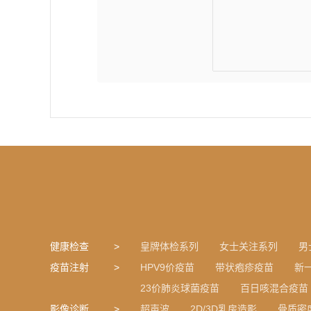
健康检查
皇牌体检系列
女士关注系列
男
疫苗注射
HPV9价疫苗
带状疱疹疫苗
新
23价肺炎球菌疫苗
百日咳混合疫苗
影像诊断
超声波
2D/3D乳房造影
骨质密